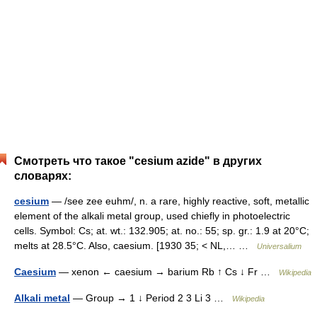
Смотреть что такое "cesium azide" в других
словарях:
cesium
— /see zee euhm/, n. a rare, highly reactive, soft, metallic
element of the alkali metal group, used chiefly in photoelectric
cells. Symbol: Cs; at. wt.: 132.905; at. no.: 55; sp. gr.: 1.9 at 20°C;
melts at 28.5°C. Also, caesium. [1930 35; < NL,… …
Universalium
Caesium
— xenon ← caesium → barium Rb ↑ Cs ↓ Fr …
Wikipedia
Alkali metal
— Group → 1 ↓ Period 2 3 Li 3 …
Wikipedia