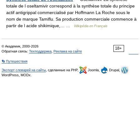
totale de l oseltamivir correspond à la synthèse totale du principe
actif antigrippal commercialisé par Hoffmann La Roche sous le
nom de marque Tamiflu. Sa production commerciale commence à
partir de l acide shikimique,… …
Wikipédia en Français
© Академик, 2000-2026
18+
Обратная связь:
Техподдержка
,
Реклама на сайте
👣 Путешествия
Экспорт словарей на сайты
, сделанные на PHP,
Joomla,
Drupal,
WordPress, MODx.